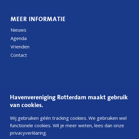
MEER INFORMATIE
Nieuws
Agenda
Vrienden
Contact
CONTACT
Havenvereniging Rotterdam maakt gebruik
Postbus 54200
van cookies.
3008 JE Rotterdam
Wij gebruiken géén tracking cookies. We gebruiken wel
E
Mail ons
functionele cookies. Wil je meer weten, lees dan onze
privacyverklaring.
KvK 40341231