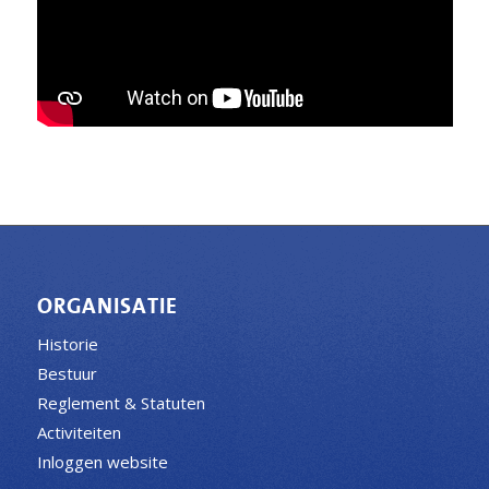
ORGANISATIE
Historie
Bestuur
Reglement & Statuten
Activiteiten
Inloggen website