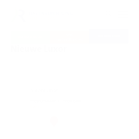
JONG
ALLE BERICHTEN
HAVENVERENIGING
HAVENVERENIGING
Nieuwe Luxor
Nieuwe Luxor
Posthumalaan 1 - Rotterdam
Events