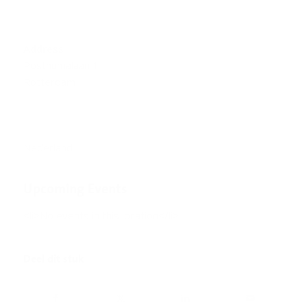
Address
Posthumalaan 1
Rotterdam
Nederland
Upcoming Events
<li>No events in this location</li>
Deel dit stuk