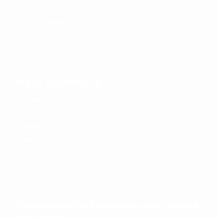
Inschrijven
Inloggen leden
MEER INFORMATIE
Nieuws
Agenda
Vrienden
Contact
CONTACT
Havenvereniging Rotterdam maakt gebruik
Postbus 54200
van cookies.