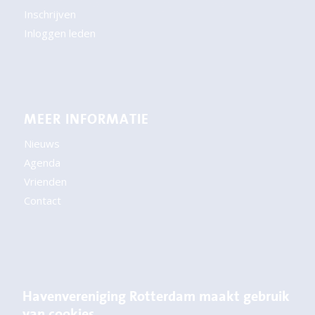
Inschrijven
Inloggen leden
MEER INFORMATIE
Nieuws
Agenda
Vrienden
Contact
CONTACT
Havenvereniging Rotterdam maakt gebruik
Postbus 54200
van cookies.