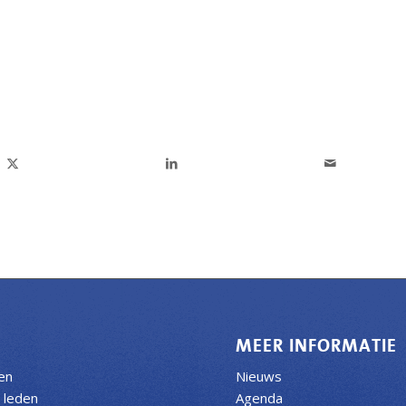
N
MEER INFORMATIE
ven
Nieuws
 leden
Agenda