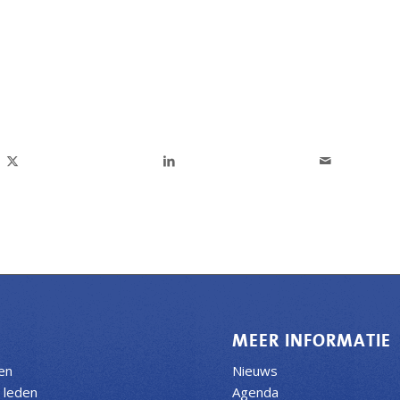
N
MEER INFORMATIE
ven
Nieuws
 leden
Agenda