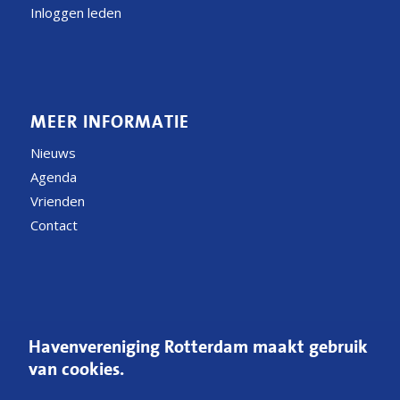
Inloggen leden
MEER INFORMATIE
Nieuws
Agenda
Vrienden
Contact
CONTACT
Havenvereniging Rotterdam maakt gebruik
Postbus 54200
van cookies.
3008 JE Rotterdam