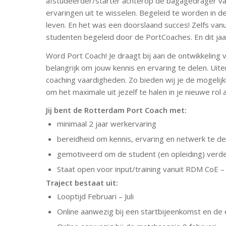
afstudeerder/starter achterop de bagagedrager va
ervaringen uit te wisselen. Begeleid te worden in d
leven. En het was een doorslaand succes! Zelfs van
studenten begeleid door de PortCoaches. En dit j
Word Port Coach! Je draagt bij aan de ontwikkeling 
belangrijk om jouw kennis en ervaring te delen. Uite
coaching vaardigheden. Zo bieden wij je de mogelij
om het maximale uit jezelf te halen in je nieuwe rol 
Jij bent de Rotterdam Port Coach met:
minimaal 2 jaar werkervaring
bereidheid om kennis, ervaring en netwerk te de
gemotiveerd om de student (en opleiding) verd
Staat open voor input/training vanuit RDM CoE
Traject bestaat uit:
Looptijd Februari – Juli
Online aanwezig bij een startbijeenkomst en de 