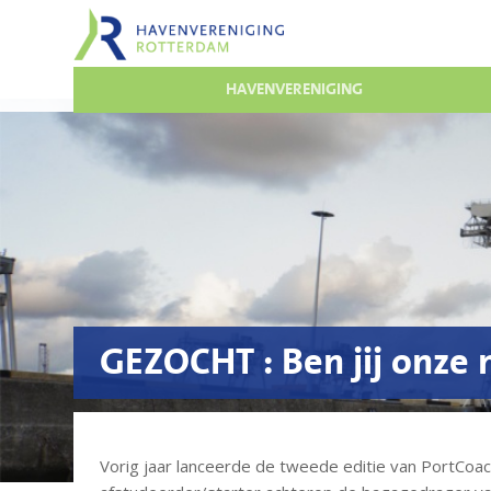
HAVENVERENIGING
GEZOCHT : Ben jij onze
Vorig jaar lanceerde de tweede editie van PortCoach,