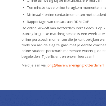
Online aanwezig bij de matchsessie 9 februari
Ten minste twee online terugkom momenten m
Minimaal 4 online contactmomenten met studen
Rapportage van contact aan RDM CoE
De online kick-off van Rotterdam Port Coach is op 2
training krijgt! De matching sessie is een week later
online portcoach momenten die je kunt bekijken wanne
tools om aan de slag te gaan met je eerste coachee. 
online student-portcoach momenten waarin jij de s
begeleiden. Tijdefficient en enorm leerzaam!
Meld je aan via
jong@havenverenigingrotterdam.nl