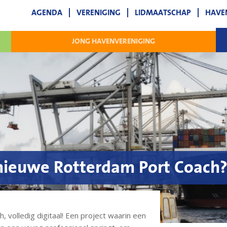
AGENDA
VERENIGING
LIDMAATSCHAP
HAVE
JONG HAVENVERENIGING
 nieuwe Rotterdam Port Coach
 volledig digitaal! Een project waarin een