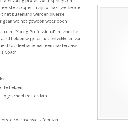
n een young professional springt, om
e eerste stappen in zijn of haar werkende
uit het buitenland werden diverse
aar gaan we het gewoon weer doen!
van een “Young Professional” en vindt het
raard helpen wij je bij het ontwikkelen van
kheid tot deelname aan een masterclass
als Coach
len
er te helpen
 – Hogeschool Rotterdam
eerste coachsessie 2 februari