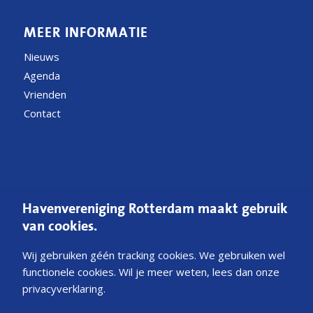
MEER INFORMATIE
Nieuws
Agenda
Vrienden
Contact
CONTACT
Havenvereniging Rotterdam maakt gebruik
Postbus 54200
van cookies.
3008 JE Rotterdam
Wij gebruiken géén tracking cookies. We gebruiken wel
E
Mail ons
functionele cookies. Wil je meer weten, lees dan onze
privacyverklaring.
KvK 40341231
NL45ABNA0252543033