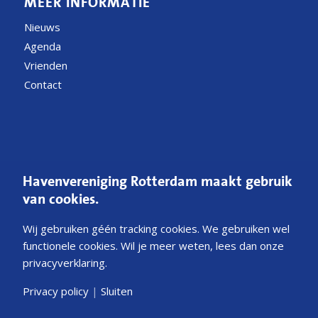
MEER INFORMATIE
Nieuws
Agenda
Vrienden
Contact
CONTACT
Havenvereniging Rotterdam maakt gebruik
Postbus 54200
van cookies.
3008 JE Rotterdam
Wij gebruiken géén tracking cookies. We gebruiken wel
E
Mail ons
functionele cookies. Wil je meer weten, lees dan onze
privacyverklaring.
KvK 40341231
NL45ABNA0252543033
Privacy policy
|
Sluiten