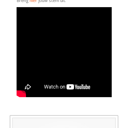
Breng
hier
jouw stem uit.