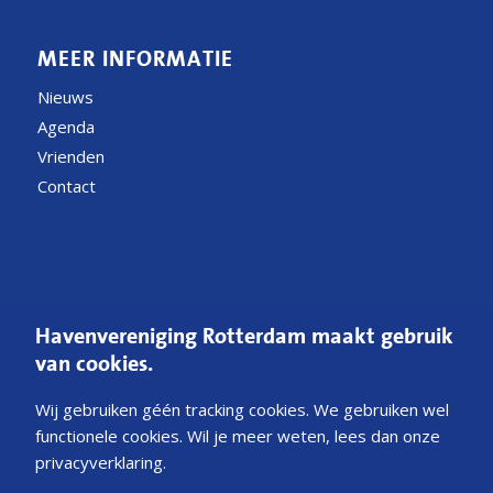
MEER INFORMATIE
Nieuws
Agenda
Vrienden
Contact
CONTACT
Havenvereniging Rotterdam maakt gebruik
Postbus 54200
van cookies.
3008 JE Rotterdam
Wij gebruiken géén tracking cookies. We gebruiken wel
E
Mail ons
functionele cookies. Wil je meer weten, lees dan onze
privacyverklaring.
KvK 40341231