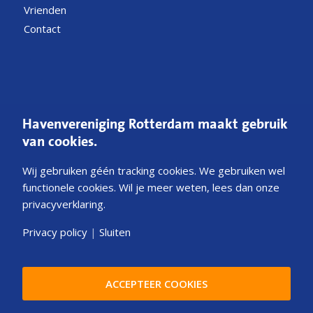
Vrienden
Contact
CONTACT
Havenvereniging Rotterdam maakt gebruik
Postbus 54200
van cookies.
3008 JE Rotterdam
Wij gebruiken géén tracking cookies. We gebruiken wel
E
Mail ons
functionele cookies. Wil je meer weten, lees dan onze
privacyverklaring.
KvK 40341231
NL45ABNA0252543033
Privacy policy
|
Sluiten
ACCEPTEER COOKIES