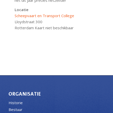
het dit jaar precies hetzelfde!
Locatie
Scheepvaart en Transport College
Lloydstraat 300
Rotterdam
Kaart niet beschikbaar
ORGANISATIE
Historie
Bestuur