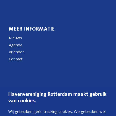
MEER INFORMATIE
Nieuws
Agenda
Vrienden
Contact
CONTACT
Havenvereniging Rotterdam maakt gebruik
Postbus 54200
van cookies.
3008 JE Rotterdam
Wij gebruiken géén tracking cookies. We gebruiken wel