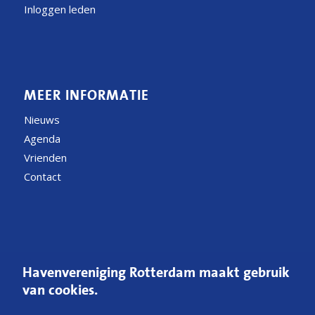
Inloggen leden
MEER INFORMATIE
Nieuws
Agenda
Vrienden
Contact
CONTACT
Havenvereniging Rotterdam maakt gebruik
Postbus 54200
van cookies.
3008 JE Rotterdam