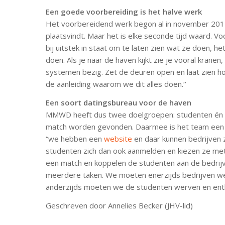
Een goede voorbereiding is het halve werk
Het voorbereidend werk begon al in november 201
plaatsvindt. Maar het is elke seconde tijd waard. Voo
bij uitstek in staat om te laten zien wat ze doen, h
doen. Als je naar de haven kijkt zie je vooral kranen
systemen bezig. Zet de deuren open en laat zien hoe
de aanleiding waarom we dit alles doen.‘’
Een soort datingsbureau voor de haven
MMWD heeft dus twee doelgroepen: studenten én 
match worden gevonden. Daarmee is het team een s
“we hebben een
website
en daar kunnen bedrijven 
studenten zich dan ook aanmelden en kiezen ze met
een match en koppelen de studenten aan de bedrijv
meerdere taken. We moeten enerzijds bedrijven we
anderzijds moeten we de studenten werven en entho
Geschreven door Annelies Becker (JHV-lid)