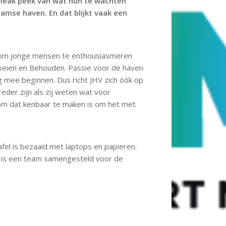
sneak peek van wat hun te wachten
damse haven. En dat blijkt vaak een
rs om jonge mensen te enthousiasmeren
oeien en Behouden. Passie voor de haven
g mee beginnen. Dus richt JHV zich óók op
eder zijn als zij weten wat voor
 om dat kenbaar te maken is om het met
fel is bezaaid met laptops en papieren.
 is een team samengesteld voor de