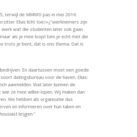
5, terwijl de MMWD pas in mei 2016
rzitter Elias licht toe:ï»¿‘’werknemers zijn
et werk wat die studenten later ook gaan
, maar als je mee loopt ben je echt met die
 trots je bent, dat is ons thema. Dat is
bedrijven. En daartussen moet een goede
oort datingsbureau voor de haven. Elias:
zich aanmelden. Wat later kunnen de
 wie ze mee willen lopen. Wij maken dan
en. We hebben als organisatie dus
rven en informeren over hun taken en
usiast krijgen.’’